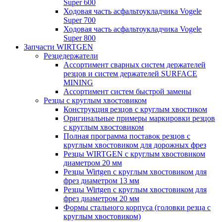
Super 600
Ходовая часть асфальтоукладчика Vogele
Super 700
Ходовая часть асфальтоукладчика Vogele
Super 800
Запчасти WIRTGEN
Резцедержатели
Ассортимент сварных систем держателей
резцов и систем держателей SURFACE
MINING
Ассортимент систем быстрой замены
Резцы с круглым хвостовиком
Конструкция резцов с круглым хвостиком
Оригинальные примеры маркировки резцов
с круглым хвостовиком
Полная программа поставок резцов с
круглым хвостовиком для дорожных фрез
Резцы WIRTGEN с круглым хвостовиком
диаметром 20 мм
Резцы Wirtgen с круглым хвостовиком для
фрез диаметром 13 мм
Резцы Wirtgen с круглым хвостовиком для
фрез диаметром 20 мм
Формы стального корпуса (головки резца с
круглым хвостовиком)