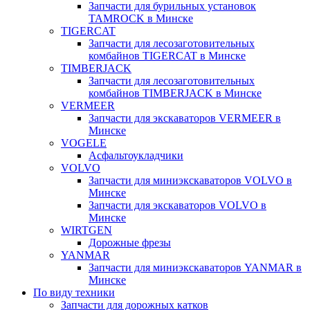
Запчасти для бурильных установок
TAMROCK в Минске
TIGERCAT
Запчасти для лесозаготовительных
комбайнов TIGERCAT в Минске
TIMBERJACK
Запчасти для лесозаготовительных
комбайнов TIMBERJACK в Минске
VERMEER
Запчасти для экскаваторов VERMEER в
Минске
VOGELE
Асфальтоукладчики
VOLVO
Запчасти для миниэкскаваторов VOLVO в
Минске
Запчасти для экскаваторов VOLVO в
Минске
WIRTGEN
Дорожные фрезы
YANMAR
Запчасти для миниэкскаваторов YANMAR в
Минске
По виду техники
Запчасти для дорожных катков