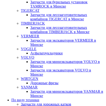
Запчасти для бурильных установок
TAMROCK в Минске
TIGERCAT
Запчасти для лесозаготовительных
комбайнов TIGERCAT в Минске
TIMBERJACK
Запчасти для лесозаготовительных
комбайнов TIMBERJACK в Минске
VERMEER
Запчасти для экскаваторов VERMEER в
Минске
VOGELE
Асфальтоукладчики
VOLVO
Запчасти для миниэкскаваторов VOLVO в
Минске
Запчасти для экскаваторов VOLVO в
Минске
WIRTGEN
Дорожные фрезы
YANMAR
Запчасти для миниэкскаваторов YANMAR в
Минске
По виду техники
Запчасти для дорожных катков