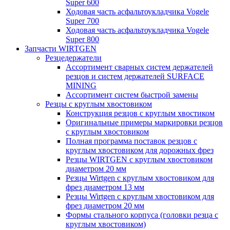
Super 600
Ходовая часть асфальтоукладчика Vogele
Super 700
Ходовая часть асфальтоукладчика Vogele
Super 800
Запчасти WIRTGEN
Резцедержатели
Ассортимент сварных систем держателей
резцов и систем держателей SURFACE
MINING
Ассортимент систем быстрой замены
Резцы с круглым хвостовиком
Конструкция резцов с круглым хвостиком
Оригинальные примеры маркировки резцов
с круглым хвостовиком
Полная программа поставок резцов с
круглым хвостовиком для дорожных фрез
Резцы WIRTGEN с круглым хвостовиком
диаметром 20 мм
Резцы Wirtgen с круглым хвостовиком для
фрез диаметром 13 мм
Резцы Wirtgen с круглым хвостовиком для
фрез диаметром 20 мм
Формы стального корпуса (головки резца с
круглым хвостовиком)