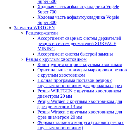
Super 600
Ходовая часть асфальтоукладчика Vogele
Super 700
Ходовая часть асфальтоукладчика Vogele
Super 800
Запчасти WIRTGEN
Резцедержатели
Ассортимент сварных систем держателей
резцов и систем держателей SURFACE
MINING
Ассортимент систем быстрой замены
Резцы с круглым хвостовиком
Конструкция резцов с круглым хвостиком
Оригинальные примеры маркировки резцов
с круглым хвостовиком
Полная программа поставок резцов с
круглым хвостовиком для дорожных фрез
Резцы WIRTGEN с круглым хвостовиком
диаметром 20 мм
Резцы Wirtgen с круглым хвостовиком для
фрез диаметром 13 мм
Резцы Wirtgen с круглым хвостовиком для
фрез диаметром 20 мм
Формы стального корпуса (головки резца с
круглым хвостовиком)