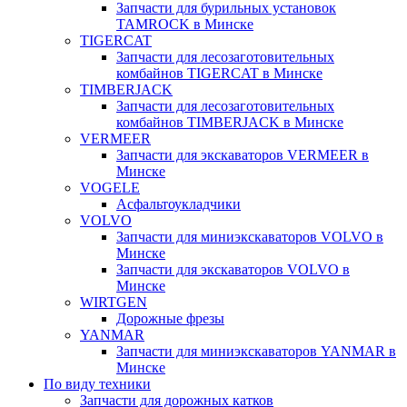
Запчасти для бурильных установок
TAMROCK в Минске
TIGERCAT
Запчасти для лесозаготовительных
комбайнов TIGERCAT в Минске
TIMBERJACK
Запчасти для лесозаготовительных
комбайнов TIMBERJACK в Минске
VERMEER
Запчасти для экскаваторов VERMEER в
Минске
VOGELE
Асфальтоукладчики
VOLVO
Запчасти для миниэкскаваторов VOLVO в
Минске
Запчасти для экскаваторов VOLVO в
Минске
WIRTGEN
Дорожные фрезы
YANMAR
Запчасти для миниэкскаваторов YANMAR в
Минске
По виду техники
Запчасти для дорожных катков